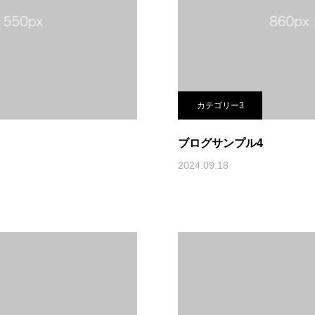
カテゴリー3
ブログサンプル4
2024.09.18