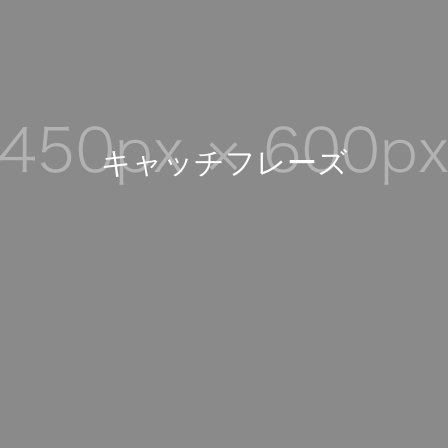
キ
ャ
ッ
チ
フ
レ
ー
ズ